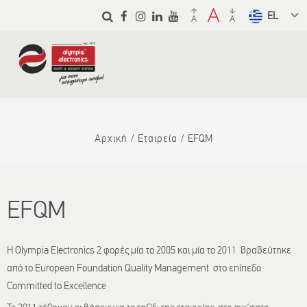
Παράκαμψη
προς το
Select a
κυρίως
language
περιεχόμενο
from the
dropdown
to translate
Αρχική
Εταιρεία
EFQM
EFQM
H Olympia Electronics 2 φορές μία το 2005 και μία το 2011 βραβεύτηκε
από το European Foundation Quality Management στο επίπεδο
Committed to Excellence