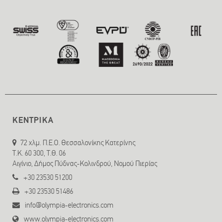
ΚΕΝΤΡΙΚΑ
72 χλμ. Π.Ε.Ο. Θεσσαλονίκης Κατερίνης
T.K. 60 300, Τ.Θ. 06
Αιγίνιο, Δήμος Πύδνας-Κολινδρού, Νομού Πιερίας
+30 23530 51200
+30 23530 51486
info@olympia-electronics.com
www.olympia-electronics.com