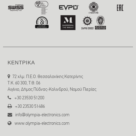
ΚΕΝΤΡΙΚΑ
72 χλμ. Π.Ε.Ο. Θεσσαλονίκης Κατερίνης
T.K. 60 300, Τ.Θ. 06
Αιγίνιο, Δήμος Πύδνας-Κολινδρού, Νομού Πιερίας
+30 23530 51200
+30 23530 51486
info@olympia-electronics.com
www.olympia-electronics.com