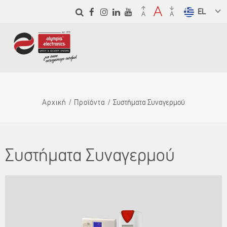
Παράκαμψη
προς το
Select a
κυρίως
language
περιεχόμενο
from the
dropdown
to translate
Αρχική
Προϊόντα
Συστήματα Συναγερμού
Συστήματα Συναγερμού