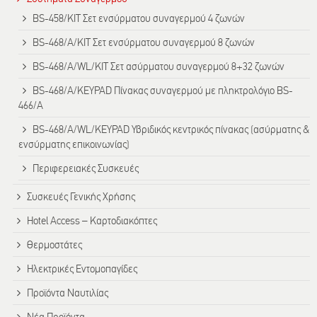
BS-458/KIT Σετ ενσύρματου συναγερμού 4 ζωνών
BS-468/A/KIT Σετ ενσύρματου συναγερμού 8 ζωνών
BS-468/A/WL/KIT Σετ ασύρματου συναγερμού 8+32 ζωνών
BS-468/A/KEYPAD Πίνακας συναγερμού με πληκτρολόγιο BS-
466/A
BS-468/A/WL/KEYPAD Υβριδικός κεντρικός πίνακας (ασύρματης &
ενσύρματης επικοινωνίας)
Περιφερειακές Συσκευές
Συσκευές Γενικής Χρήσης
Hotel Access – Καρτοδιακόπτες
Θερμοστάτες
Ηλεκτρικές Εντομοπαγίδες
Προϊόντα Ναυτιλίας