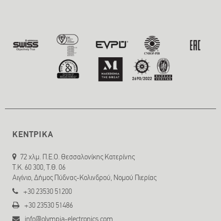
ΚΕΝΤΡΙΚΑ
72 χλμ. Π.Ε.Ο. Θεσσαλονίκης Κατερίνης
T.K. 60 300, Τ.Θ. 06
Αιγίνιο, Δήμος Πύδνας-Κολινδρού, Νομού Πιερίας
+30 23530 51200
+30 23530 51486
info@olympia-electronics.com