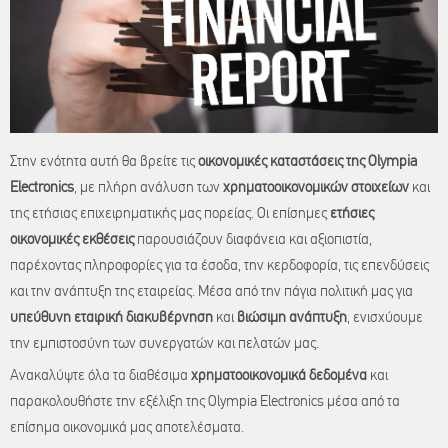
Στην ενότητα αυτή θα βρείτε τις
οικονομικές καταστάσεις της Olympia
Electronics
, με πλήρη ανάλυση των
χρηματοοικονομικών στοιχείων
και
της ετήσιας επιχειρηματικής μας πορείας. Οι επίσημες
ετήσιες
οικονομικές εκθέσεις
παρουσιάζουν διαφάνεια και αξιοπιστία,
παρέχοντας πληροφορίες για τα έσοδα, την κερδοφορία, τις επενδύσεις
και την ανάπτυξη της εταιρείας. Μέσα από την πάγια πολιτική μας για
υπεύθυνη εταιρική διακυβέρνηση
και
βιώσιμη ανάπτυξη
, ενισχύουμε
την εμπιστοσύνη των συνεργατών και πελατών μας.
Ανακαλύψτε όλα τα διαθέσιμα
χρηματοοικονομικά δεδομένα
και
παρακολουθήστε την εξέλιξη της Olympia Electronics μέσα από τα
επίσημα οικονομικά μας αποτελέσματα.