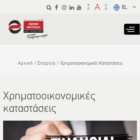
Παράκαμψη
προς το
Select a
κυρίως
language
περιεχόμενο
from the
dropdown
to translate
Αρχική
Εταιρεία
Χρηματοοικονομικές Καταστάσεις
Χρηματοοικονομικές
καταστάσεις