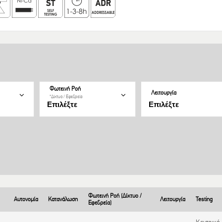
Φωτεινή Ροή
Λειτουργία
*Δίκτυο / Εφεδρεία
Φωτεινή Ροή (Δίκτυο /
Αυτονομία
Κατανάλωση
Λειτουργία
Testing
Εφεδρεία)