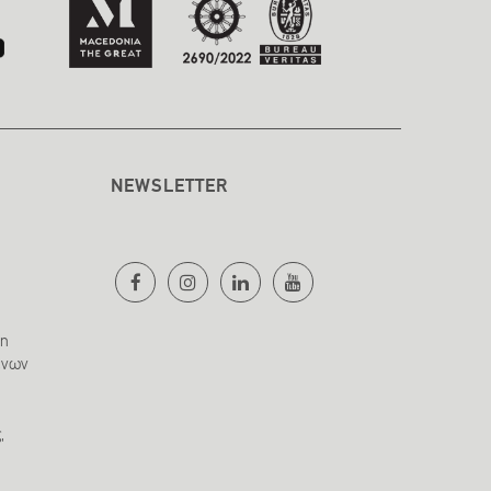
NEWSLETTER
ση
ένων
,