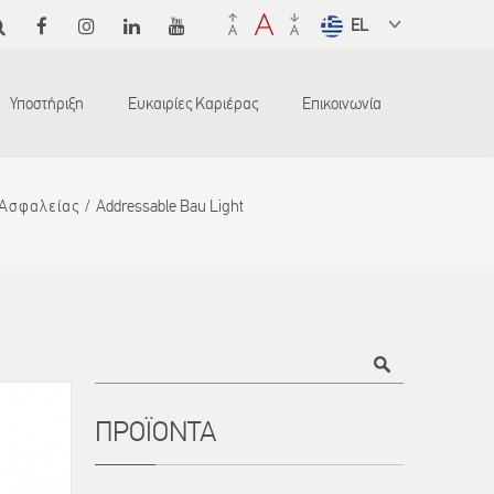
Select a
language
from the
Υποστήριξη
Ευκαιρίες Καριέρας
Επικοινωνία
dropdown
to translate
 Ασφαλείας
Addressable Bau Light
Τίτλος
ΠΡΟΪΟΝΤΑ