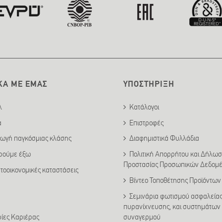
ΚΑ ΜΕ ΕΜΑΣ
ΥΠΟΣΤΗΡΙΞΗ
λ
Κατάλογοι
α
Επιστροφές
ωγή παγκόσμιας κλάσης
Διαφημιστικά Φυλλάδια
ιρούμε έξω
Πολιτική Απορρήτου και Δήλω
Προστασίας Προσωπικών Δεδομ
τοοικονομικές καταστάσεις
Βίντεο Τοποθέτησης Προϊόντων
Σεμινάρια φωτισμού ασφαλείας
πυρανίχνευσης, και συστημάτων
συναγερμού
ρίες Καριέρας