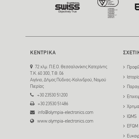
ΚΕΝΤΡΙΚΑ
ΣΧΕΤΙ
72 χλμ. Π.Ε.Ο. Θεσσαλονίκης Κατερίνης
Προφί
T.K. 60 300, Τ.Θ. 06
Ιστορί
Αιγίνιο, Δήμος Πύδνας-Κολινδρού, Νομού
Πιερίας
Παραγ
+30 23530 51200
Επιχε
+30 23530 51486
Χρημα
info@olympia-electronics.com
IQMS
www.olympia-electronics.com
EFQM
Ευκαι