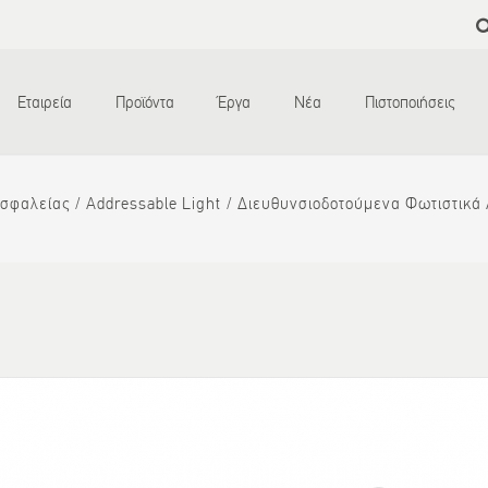
Παράκαμψη
προς το
κυρίως
περιεχόμενο
Εταιρεία
Προϊόντα
Έργα
Νέα
Πιστοποιήσεις
σφαλείας
Addressable Light
Διευθυνσιοδοτούμενα Φωτιστικά