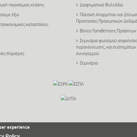
ωγή παγκόσμιας κλάσης
Διαφημιστικά Φυλλάδια
ιρούμε έξω
Πολιτική Απορρήτου και Δήλω
Προστασίας Προσωπικών Δεδομ
τοοικονομικές καταστάσεις
Βίντεο Τοποθέτησης Προϊόντων
Σεμινάρια φωτισμού ασφαλείας
πυρανίχνευσης, και συστημάτων
συναγερμού
ρίες Καριέρας
Σεμινάρια
ser experience
cy Policy