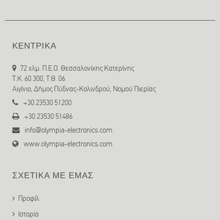
ΚΕΝΤΡΙΚΑ
72 χλμ. Π.Ε.Ο. Θεσσαλονίκης Κατερίνης
T.K. 60 300, Τ.Θ. 06
Αιγίνιο, Δήμος Πύδνας-Κολινδρού, Νομού Πιερίας
+30 23530 51200
+30 23530 51486
info@olympia-electronics.com
www.olympia-electronics.com
ΣΧΕΤΙΚΑ ΜΕ ΕΜΑΣ
Προφίλ
Ιστορία