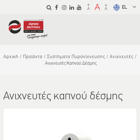
Παράκαμψη
προς το
Select a
κυρίως
language
περιεχόμενο
from the
dropdown
to translate
Αρχική
Προϊόντα
Συστήματα Πυρανίχνευσης
Ανιχνευτές
Ανιχνευτές Καπνού Δέσμης
Ανιχνευτές καπνού δέσμης