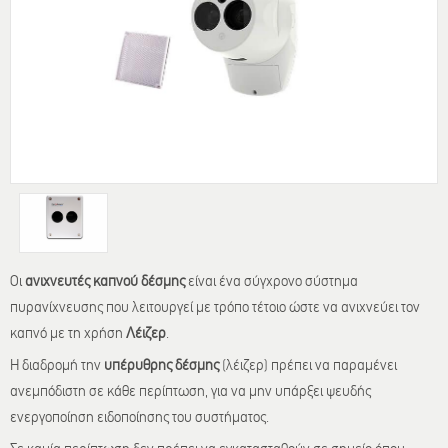
Οι
ανιχνευτές καπνού δέσμης
είναι ένα σύγχρονο σύστημα
πυρανίχνευσης που λειτουργεί με τρόπο τέτοιο ώστε να ανιχνεύει τον
καπνό με τη χρήση
Λέιζερ
.
Η διαδρομή την
υπέρυθρης
δέσμης
(λέιζερ) πρέπει να παραμένει
ανεμπόδιστη σε κάθε περίπτωση, για να μην υπάρξει ψευδής
ενεργοποίηση ειδοποίησης του συστήματος.