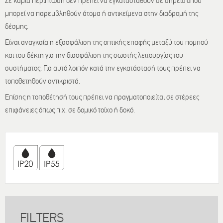
Σε καμία περίπτωση δεν πρέπει να εγκατασταθούν σε σημείο όπου
μπορεί να παρεμβληθούν άτομα ή αντικείμενα στην διαδρομή της
δέσμης.
Είναι αναγκαία η εξασφάλιση της οπτικής επαφής μεταξύ του πομπού
και του δέκτη για την διασφάλιση της σωστής λειτουργίας του
συστήματος. Για αυτό λοιπόν κατά την εγκατάστασή τους πρέπει να
τοποθετηθούν αντικριστά.
Επίσης η τοποθέτησή τους πρέπει να πραγματοποιείται σε στέρεες
επιφάνειες όπως π.χ. σε δομικό τοίχο ή δοκό.