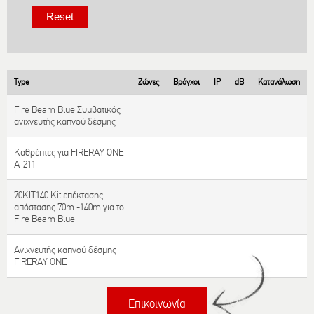
Type
Ζώνες
Βρόγχοι
IP
dB
Κατανάλωση
Fire Beam Blue Συμβατικός
ανιχνευτής καπνού δέσμης
Καθρέπτες για FIRERAY ONE
A-211
70KIT140 Kit επέκτασης
απόστασης 70m -140m για το
Fire Beam Blue
Ανιχνευτής καπνού δέσμης
FIRERAY ONE
Επικοινωνία