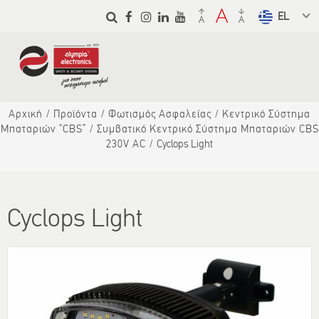
Παράκαμψη
προς το
Select a
κυρίως
language
περιεχόμενο
from the
dropdown
to translate
Αρχική
Προϊόντα
Φωτισμός Ασφαλείας
Κεντρικό Σύστημα
Μπαταριών “CBS”
Συμβατικό Κεντρικό Σύστημα Μπαταριών CBS
230V AC
Cyclops Light
Cyclops Light