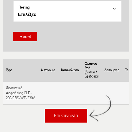
Testing
Φωτεινή
Ροή
Type
Αυτονομία
Κατανάλωση
Λειτουργία
Test
(Δίκτυο /
Εφεδρεία)
Φωτιστικό
Ασφαλείας CLP-
200/CBS/WP/230V
Επικοινωνία
Τίτλος