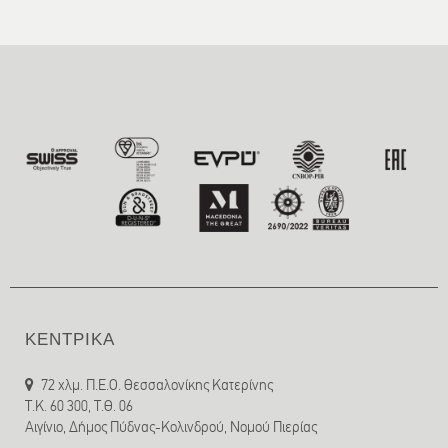
ΚΕΝΤΡΙΚΑ
72 χλμ. Π.Ε.Ο. Θεσσαλονίκης Κατερίνης
T.K. 60 300, Τ.Θ. 06
Αιγίνιο, Δήμος Πύδνας-Κολινδρού, Νομού Πιερίας