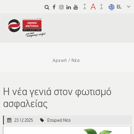
Παράκαμψη
προς το
Select a
κυρίως
language
περιεχόμενο
from the
dropdown
to translate
Αρχική
Νέα
Η νέα γενιά στον φωτισμό
ασφαλείας
23.12.2025
Εταιρικά Νέα