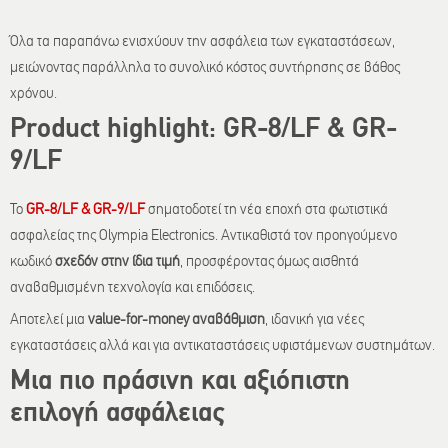
Όλα τα παραπάνω ενισχύουν την ασφάλεια των εγκαταστάσεων,
μειώνοντας παράλληλα το συνολικό κόστος συντήρησης σε βάθος
χρόνου.
Product highlight: GR-8/LF & GR-
9/LF
Το
GR-8/LF & GR-9/LF
σηματοδοτεί τη νέα εποχή στα φωτιστικά
ασφαλείας της Olympia Electronics. Αντικαθιστά τον προηγούμενο
κωδικό
σχεδόν στην ίδια τιμή
, προσφέροντας όμως αισθητά
αναβαθμισμένη τεχνολογία και επιδόσεις.
Αποτελεί μια
value-for-money αναβάθμιση
, ιδανική για νέες
εγκαταστάσεις αλλά και για αντικαταστάσεις υφιστάμενων συστημάτων.
Μια πιο πράσινη και αξιόπιστη
επιλογή ασφάλειας