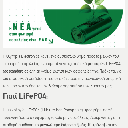
Η Olympia Electronics κάνει ένα ουσιαστικό βήμα προς το μέλλον του
φωτισμού ασφαλείας, ενσωματώνοντας σταδιακά
μπαταρίες LiFePO4
ως standard
σε όλη τη γκάμα φωτιστικών ασφαλείας της. Πρόκειται για
μια στρατηγική μετάβαση που ενισχύει τόσο την τεχνολογική υπεροχή
των προϊόντων όσο και τον βιώσιμο χαρακτήρα των λύσεών μας.
Γιατί LiFePO4;
Η τεχνολογία LiFePO4 (Lithium Iron Phosphate) προσφέρει σαφή
πλεονεκτήματα σε εφαρμογές κρίσιμης ασφάλειας. Διακρίνεται για τη
σταθερή απόδοση
, τη
μεγαλύτερη διάρκεια ζωής (10 χρόνια)
και την