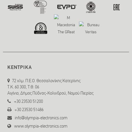
ΚΕΝΤΡΙΚΑ
72 χλμ. Π.Ε.Ο. Θεσσαλονίκης Κατερίνης
T.K. 60 300, Τ.Θ. 06
Αιγίνιο, Δήμος Πύδνας-Κολινδρού, Νομού Πιερίας
+30 23530 51200
+30 23530 51486
info@olympia-electronics.com
www.olympia-electronics.com